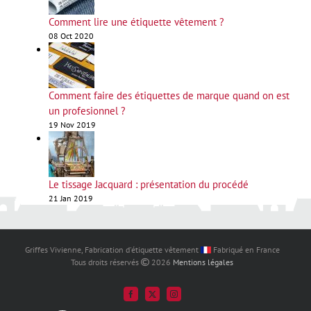
Comment lire une étiquette vêtement ?
08 Oct 2020
Comment faire des étiquettes de marque quand on est
un profesionnel ?
19 Nov 2019
Le tissage Jacquard : présentation du procédé
21 Jan 2019
Griffes Vivienne, Fabrication d'étiquette vêtement
Fabriqué en France
Tous droits réservés
2026
Mentions légales
Facebook
Twitter
Instagram