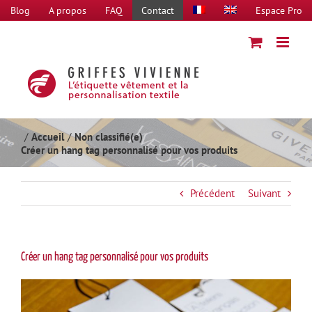
Passer
Blog
A propos
FAQ
Contact
Espace Pro
au
contenu
Accueil
Non classifié(e)
Créer un hang tag personnalisé pour vos produits
Précédent
Suivant
Créer un hang tag personnalisé pour vos produits
Voir
l'image