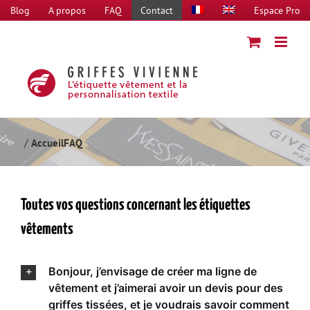
Passer
Blog
A propos
FAQ
Contact
Espace Pro
au
contenu
Accueil
FAQ
Toutes vos questions concernant les étiquettes
vêtements
Bonjour, j’envisage de créer ma ligne de
vêtement et j’aimerai avoir un devis pour des
griffes tissées, et je voudrais savoir comment