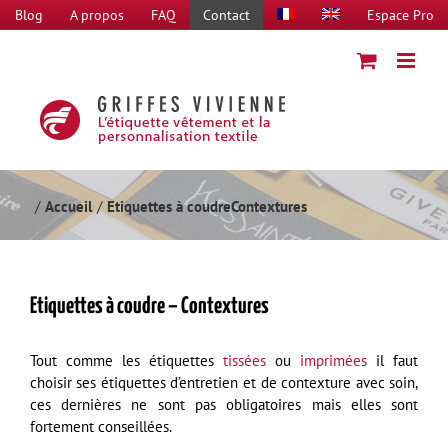
Passer
Blog
A propos
FAQ
Contact
Espace Pro
au
contenu
Accueil
Etiquettes à coudre
Contextures
Etiquettes à coudre – Contextures
Tout comme les étiquettes
tissées
ou
imprimées
il faut
choisir ses étiquettes d’entretien et de contexture avec soin,
ces dernières ne sont pas obligatoires mais elles sont
fortement conseillées.