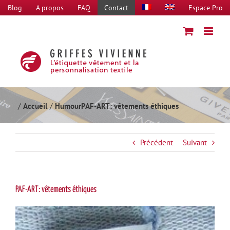
Passer
Blog
A propos
FAQ
Contact
Espace Pro
au
contenu
Accueil
Humour
PAF-ART: vêtements éthiques
Précédent
Suivant
PAF-ART: vêtements éthiques
Voir
l'image